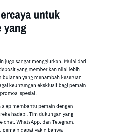
percaya untuk
e yang
n juga sangat menggiurkan. Mulai dari
eposit yang memberikan nilai lebih
dan bulanan yang menambah keseruan
agai keuntungan eksklusif bagi pemain
 promosi spesial.
an siap membantu pemain dengan
reka hadapi. Tim dukungan yang
ve chat, WhatsApp, dan Telegram.
f, pemain dapat yakin bahwa