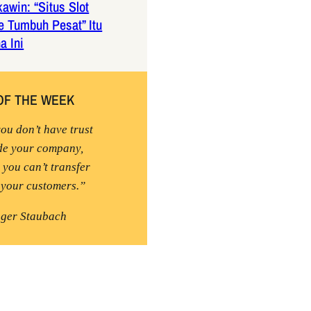
awin: “Situs Slot
e Tumbuh Pesat” Itu
a Ini
OF THE WEEK
you don’t have trust
de your company,
 you can’t transfer
o your customers.”
oger Staubach