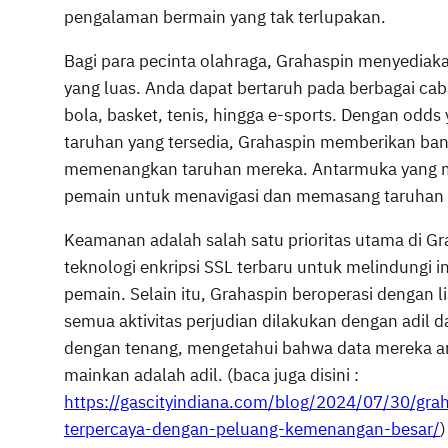
pengalaman bermain yang tak terlupakan.
Bagi para pecinta olahraga, Grahaspin menyediaka
yang luas. Anda dapat bertaruh pada berbagai cab
bola, basket, tenis, hingga e-sports. Dengan odds 
taruhan yang tersedia, Grahaspin memberikan ba
memenangkan taruhan mereka. Antarmuka yang
pemain untuk menavigasi dan memasang taruhan m
Keamanan adalah salah satu prioritas utama di G
teknologi enkripsi SSL terbaru untuk melindungi 
pemain. Selain itu, Grahaspin beroperasi dengan 
semua aktivitas perjudian dilakukan dengan adil 
dengan tenang, mengetahui bahwa data mereka 
mainkan adalah adil. (baca juga disini :
https://gascityindiana.com/blog/2024/07/30/grah
terpercaya-dengan-peluang-kemenangan-besar/
)