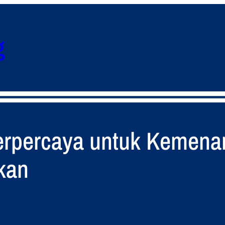
g
Terpercaya untuk Kemena
kan