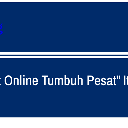
g
 Online Tumbuh Pesat” I