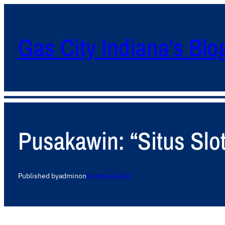
Gas City Indiana's Blo
Pusakawin: “Situs Slot
Published by
admin
on
November 16, 2025