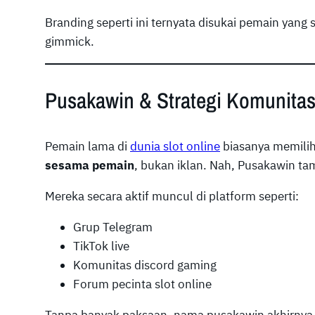
Branding seperti ini ternyata disukai pemain yan
gimmick.
Pusakawin & Strategi Komunita
Pemain lama di
dunia slot online
biasanya memilih
sesama pemain
, bukan iklan. Nah, Pusakawin ta
Mereka secara aktif muncul di platform seperti:
Grup Telegram
TikTok live
Komunitas discord gaming
Forum pecinta slot online
Tanpa banyak paksaan, nama pusakawin akhirnya te