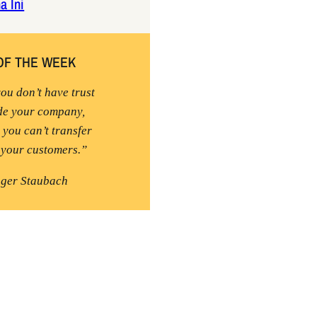
a Ini
OF THE WEEK
you don’t have trust
de your company,
 you can’t transfer
o your customers.”
oger Staubach