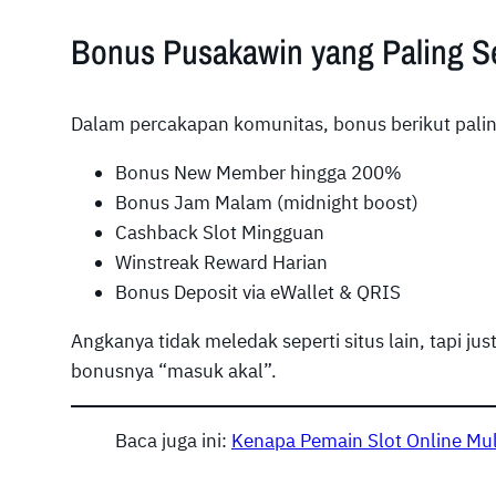
Bonus Pusakawin yang Paling Se
Dalam percakapan komunitas, bonus berikut paling
Bonus New Member hingga 200%
Bonus Jam Malam (midnight boost)
Cashback Slot Mingguan
Winstreak Reward Harian
Bonus Deposit via eWallet & QRIS
Angkanya tidak meledak seperti situs lain, tapi j
bonusnya “masuk akal”.
Baca juga ini:
Kenapa Pemain Slot Online Mul