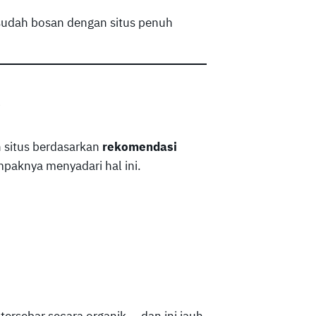
g sudah bosan dengan situs penuh
s
 situs berdasarkan
rekomendasi
mpaknya menyadari hal ini.
rsebar secara organik — dan ini jauh