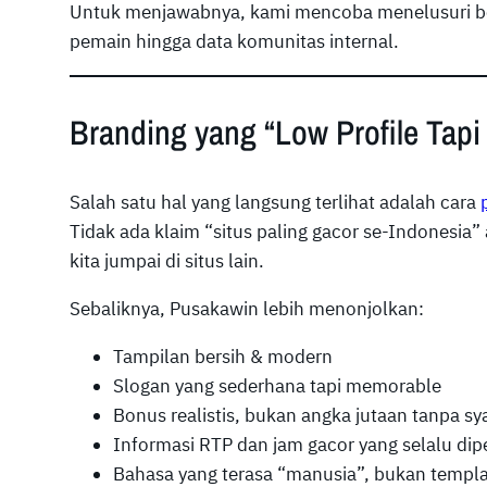
Untuk menjawabnya, kami mencoba menelusuri be
pemain hingga data komunitas internal.
Branding yang “Low Profile Tapi
Salah satu hal yang langsung terlihat adalah cara
Tidak ada klaim “situs paling gacor se-Indonesia
kita jumpai di situs lain.
Sebaliknya, Pusakawin lebih menonjolkan:
Tampilan bersih & modern
Slogan yang sederhana tapi memorable
Bonus realistis, bukan angka jutaan tanpa sy
Informasi RTP dan jam gacor yang selalu dip
Bahasa yang terasa “manusia”, bukan templa