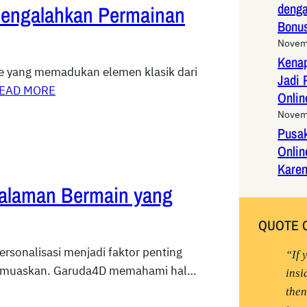
denga
 Mengalahkan Permainan
Bonus
Novem
Kena
ne yang memadukan elemen klasik dari
Jadi 
EAD MORE
Onlin
Novem
Pusak
Onlin
Karen
alaman Bermain yang
QUOTE 
rsonalisasi menjadi faktor penting
“If 
memuaskan. Garuda4D memahami hal…
insi
then