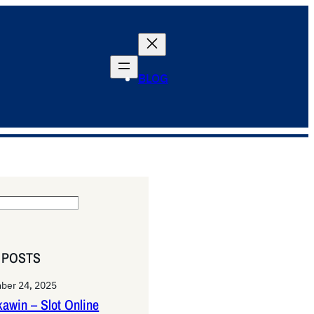
BLOG
 POSTS
ber 24, 2025
awin – Slot Online