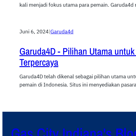
kali menjadi fokus utama para pemain. Garuda4
Juni 6, 2024
|
Garuda4d
Garuda4D - Pilihan Utama untuk
Terpercaya
Garuda4D telah dikenal sebagai pilihan utama unt
pemain di Indonesia. Situs ini menyediakan pasa
Gas City Indiana's Blo