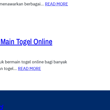
d menawarkan berbagai…
READ MORE
 Main Togel Online
uk bermain togel online bagi banyak
ran togel…
READ MORE
g