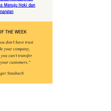
s Menuju Hoki dan
nangan
OF THE WEEK
you don’t have trust
de your company,
 you can’t transfer
o your customers.”
oger Staubach