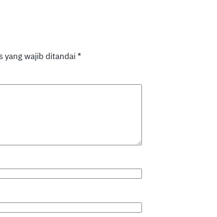
 yang wajib ditandai
*