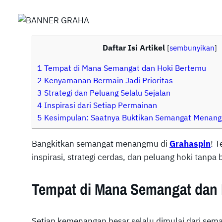
Daftar Isi Artikel
[
sembunyikan
]
1
Tempat di Mana Semangat dan Hoki Bertemu
2
Kenyamanan Bermain Jadi Prioritas
3
Strategi dan Peluang Selalu Sejalan
4
Inspirasi dari Setiap Permainan
5
Kesimpulan: Saatnya Buktikan Semangat Menang
Bangkitkan semangat menangmu di
Grahaspin
! 
inspirasi, strategi cerdas, dan peluang hoki tanpa b
Tempat di Mana Semangat dan 
Setiap kemenangan besar selalu dimulai dari sema