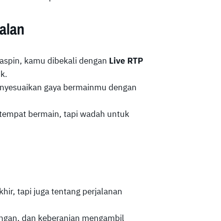
jalan
haspin, kamu dibekali dengan
Live RTP
k.
menyesuaikan gaya bermainmu dengan
 tempat bermain, tapi wadah untuk
hir, tapi juga tentang perjalanan
angan, dan keberanian mengambil