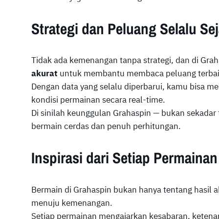
Strategi dan Peluang Selalu Se
Tidak ada kemenangan tanpa strategi, dan di Gra
akurat
untuk membantu membaca peluang terbai
Dengan data yang selalu diperbarui, kamu bisa 
kondisi permainan secara real-time.
Di sinilah keunggulan Grahaspin — bukan sekadar
bermain cerdas dan penuh perhitungan.
Inspirasi dari Setiap Permainan
Bermain di Grahaspin bukan hanya tentang hasil ak
menuju kemenangan.
Setiap permainan mengajarkan kesabaran, keten