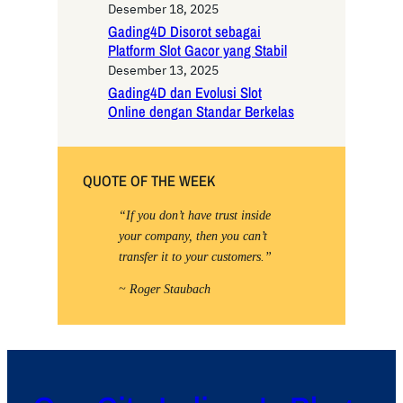
Desember 18, 2025
Gading4D Disorot sebagai
Platform Slot Gacor yang Stabil
Desember 13, 2025
Gading4D dan Evolusi Slot
Online dengan Standar Berkelas
QUOTE OF THE WEEK
“If you don’t have trust inside
your company, then you can’t
transfer it to your customers.”
~ Roger Staubach