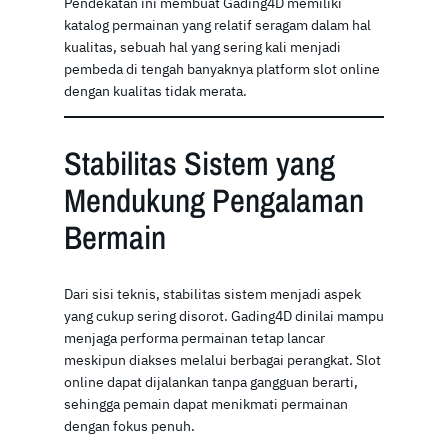
Pendekatan ini membuat Gading4D memiliki
katalog permainan yang relatif seragam dalam hal
kualitas, sebuah hal yang sering kali menjadi
pembeda di tengah banyaknya platform slot online
dengan kualitas tidak merata.
Stabilitas Sistem yang
Mendukung Pengalaman
Bermain
Dari sisi teknis, stabilitas sistem menjadi aspek
yang cukup sering disorot. Gading4D dinilai mampu
menjaga performa permainan tetap lancar
meskipun diakses melalui berbagai perangkat. Slot
online dapat dijalankan tanpa gangguan berarti,
sehingga pemain dapat menikmati permainan
dengan fokus penuh.